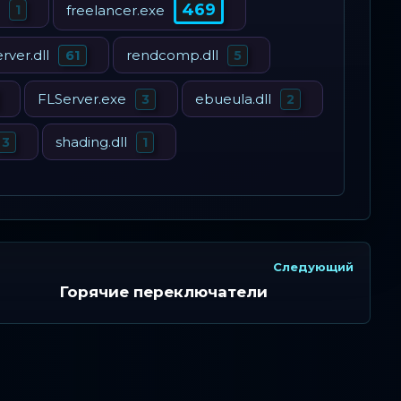
469
freelancer.exe
1
erver.dll
rendcomp.dll
61
5
FLServer.exe
ebueula.dll
3
2
shading.dll
3
1
Следующий
Горячие переключатели