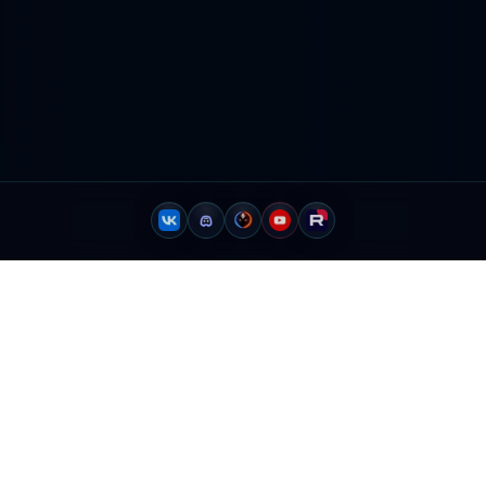
Lizerium - Главная
Lizerium - Информаци
а знаний о Freelancer (2003)
Преодоление предело