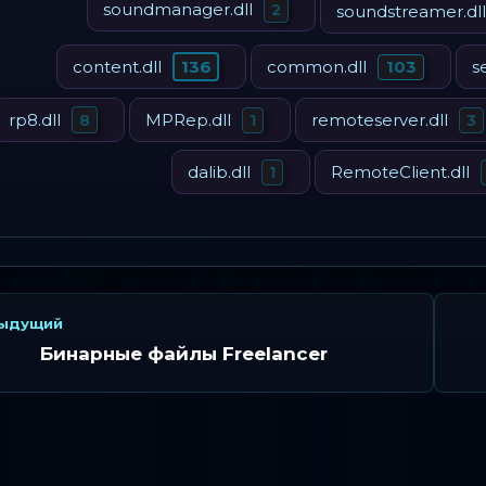
soundmanager.dll
2
soundstreamer.dll
content.dll
136
common.dll
s
103
rp8.dll
MPRep.dll
remoteserver.dll
8
1
3
dalib.dll
RemoteClient.dll
1
ыдущий
Бинарные файлы Freelancer