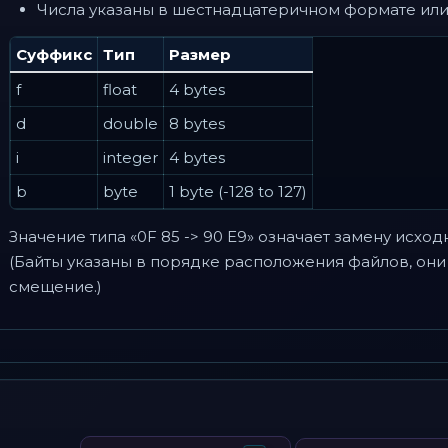
Числа указаны в шестнадцатеричном формате или 
Суффикс
Тип
Размер
f
float
4 bytes
d
double
8 bytes
i
integer
4 bytes
b
byte
1 byte (-128 to 127)
Значение типа «0F 85 -> 90 E9» означает замену исхо
(Байты указаны в порядке расположения файлов, они 
смещение.)