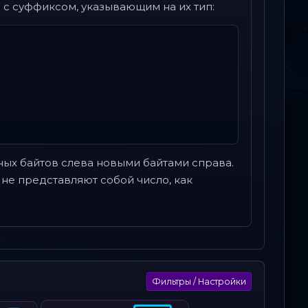
с суффиксом, указывающим на их тип:
дных байтов слева новыми байтами справа.
не представляют собой число, как
Фильтры / Настройки