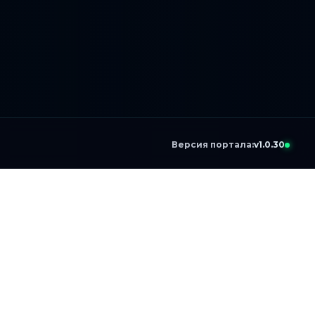
Версия портала:
v1.0.30
я
в 101 V2 (БЕТА)