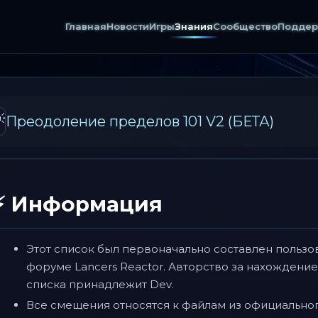
Главная
Новости
Игры
Знания
Сообщество
Поддер

Преодоление пределов 101 V2 (БЕТА)
⚡ Информация
Этот список был первоначально составлен пользова
форуме Lancers Reactor. Авторство за нахождени
списка принадлежит Dev.
Все смещения относятся к файлам из официального 