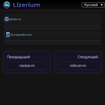
Lizerium
🌐
optlist.ini
🧾
В разработке
Предыдущий
Следующий
navbar.ini
rollover.ini