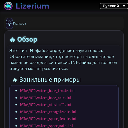
Lizerium
💡
Голоса
🔥 Обзор
Этот тип INI-файла определяет звуки голоса.
Обратите внимание, что, несмотря на одинаковое
название раздела, синтаксис INI-файла для голосов
и звуков может различаться.
🔥 Ванильные примеры
DATA\AUIO\voices_base_female.ini
DATA\AUIO\voices_base_male.ini
DATA\AUIO\voices_mission**.ini
DATA\AUIO\voices_recognizable.ini
DATA\AUIO\voices_space_female.ini
DATA\AUIO\voices_space_male.ini