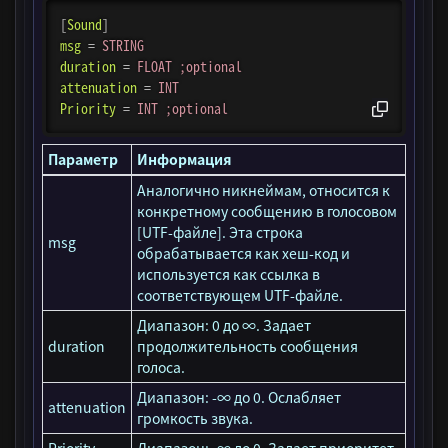
[
Sound
]
msg
=
STRING
duration
=
FLOAT ;optional
attenuation
=
INT
Priority
=
INT ;optional
Параметр
Информация
Аналогично никнеймам, относится к
конкретному сообщению в голосовом
[UTF-файле]. Эта строка
msg
обрабатывается как хеш-код и
используется как ссылка в
соответствующем UTF-файле.
Диапазон: 0 до ∞. Задает
duration
продолжительность сообщения
голоса.
Диапазон: -∞ до 0. Ослабляет
attenuation
громкость звука.