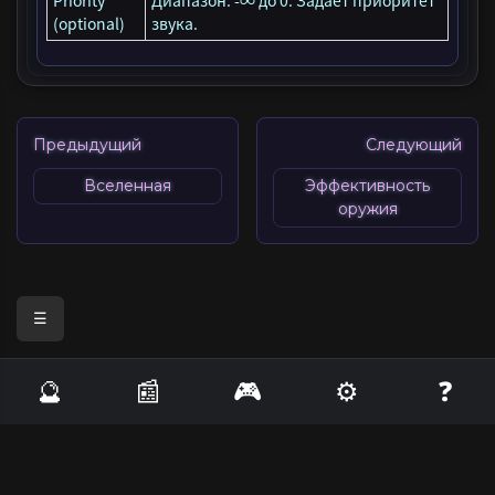
Priority
Диапазон: -∞ до 0. Задает приоритет
(optional)
звука.
Предыдущий
Следующий
Вселенная
Эффективность
оружия
☰
🔮
📰
🎮
⚙️
❓