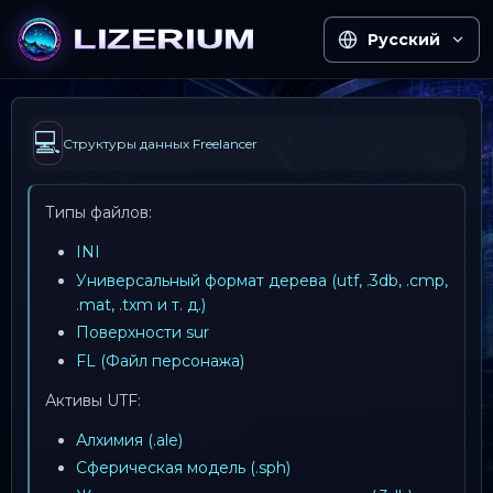
Русский
💻
Структуры данных Freelancer
Типы файлов:
INI
Универсальный формат дерева (utf, .3db, .cmp,
.mat, .txm и т. д.)
Поверхности sur
FL (Файл персонажа)
Активы UTF:
Алхимия (.ale)
Сферическая модель (.sph)