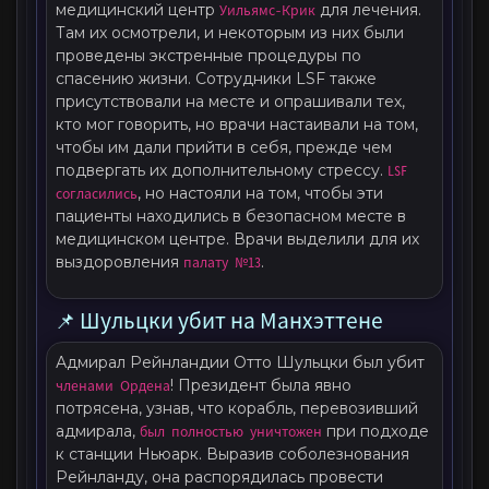
медицинский центр
Уильямс-Крик
для лечения.
Там их осмотрели, и некоторым из них были
проведены экстренные процедуры по
спасению жизни. Сотрудники LSF также
присутствовали на месте и опрашивали тех,
кто мог говорить, но врачи настаивали на том,
чтобы им дали прийти в себя, прежде чем
подвергать их дополнительному стрессу.
LSF
согласились
, но настояли на том, чтобы эти
пациенты находились в безопасном месте в
медицинском центре. Врачи выделили для их
выздоровления
палату №13
.
📌 Шульцки убит на Манхэттене
Адмирал Рейнландии Отто Шульцки был убит
членами Ордена
! Президент была явно
потрясена, узнав, что корабль, перевозивший
адмирала,
был полностью уничтожен
при подходе
к станции Ньюарк. Выразив соболезнования
Рейнланду, она распорядилась провести