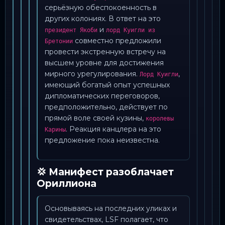
серьёзную обеспокоенность в
других колониях. В ответ на это
и
президент Якоби
лорд Куигли из
совместно предложили
Бретонии
провести экстренную встречу на
высшем уровне для достижения
мирного урегулирования.
,
Лорд Куигли
имеющий богатый опыт успешных
дипломатических переговоров,
предположительно, действует по
прямой воле своей кузины,
королевы
. Реакция канцлера на это
Карины
предложение пока неизвестна.
💢 Манифест разоблачает
Ориллиона
Основываясь на последних уликах и
свидетельствах, LSF полагает, что