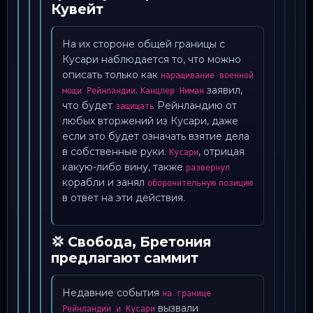
Кувейт
На их стороне общей границы с
Кусари наблюдается то, что можно
описать только как
наращивание военной
.
заявил,
мощи Рейнландии
Канцлер Ниман
что будет
Рейнландию от
защищать
любых вторжений из Кусари, даже
если это будет означать взятие дела
в собственные руки.
, отрицая
Кусари
какую-либо вину, также
развернул
корабли и занял
оборонительную
позицию
в ответ на эти действия.
💢 Свобода, Бретония
предлагают саммит
Недавние события
на границе
вызвали
Рейнландии и Кусари