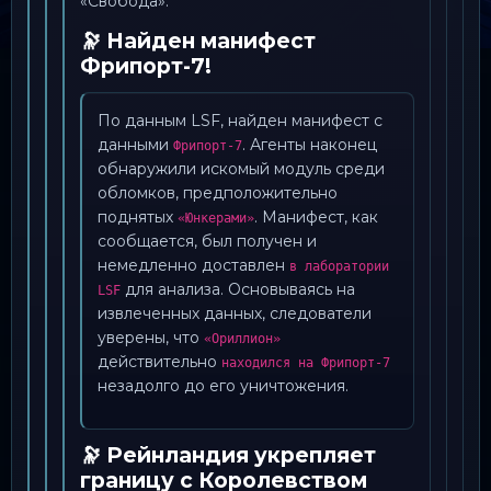
«Свобода».
🔭 Найден манифест
Фрипорт-7!
По данным LSF, найден манифест с
данными
. Агенты наконец
Фрипорт-7
обнаружили искомый модуль среди
обломков, предположительно
поднятых
. Манифест, как
«Юнкерами»
сообщается, был получен и
немедленно доставлен
в лаборатории
для анализа. Основываясь на
LSF
извлеченных данных, следователи
уверены, что
«Ориллион»
действительно
находился на Фрипорт-7
незадолго до его уничтожения.
🔭 Рейнландия укрепляет
границу с Королевством