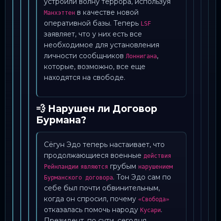
устроили волну террора, используя
в качестве новой
Манхэттен
оперативной базы. Теперь
LSF
заявляет, что у них есть все
необходимое для установления
личности сообщников
,
Лоннигана
которые, возможно, все еще
находятся на свободе.
💨 Нарушен ли Договор
Бурмана?
Сёгун Эдо теперь настаивает, что
продолжающиеся военные
действия
грубым
Рейнландии
являются
нарушением
. Тон Эдо сам по
Бурманского договора
себе был почти обвинительным,
когда он спросил, почему
«Свобода»
отказалась помочь народу
.
Кусари
Президент, по сути, сегодня