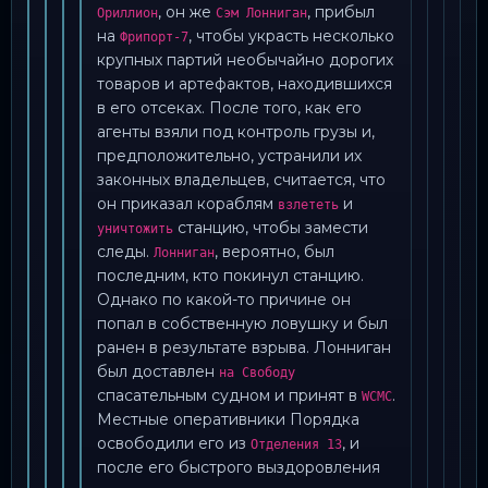
, он же
, прибыл
Ориллион
Сэм Лонниган
на
, чтобы украсть несколько
Фрипорт-7
крупных партий необычайно дорогих
товаров и артефактов, находившихся
в его отсеках. После того, как его
агенты взяли под контроль грузы и,
предположительно, устранили их
законных владельцев, считается, что
он приказал кораблям
и
взлететь
станцию, чтобы замести
уничтожить
следы.
, вероятно, был
Лонниган
последним, кто покинул станцию.
Однако по какой-то причине он
попал в собственную ловушку и был
ранен в результате взрыва. Лонниган
был доставлен
на Свободу
спасательным судном и принят в
.
WCMC
Местные оперативники Порядка
освободили его из
, и
Отделения 13
после его быстрого выздоровления