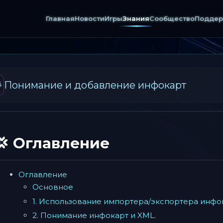
Главная
Новости
Игры
Знания
Сообщество
Поддер

Понимание и добавление инфокарт
💢 Оглавление
Оглавление
Основное
1. Использование импортера/экспортера инфок
2. Понимание инфокарт и XML.