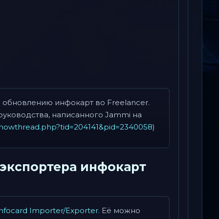
и обновлению инфокарт во Freelancer.
руководства, написанного Jammi на
/showthread.php?tid=204141&pid=2340058
)
/экспортера инфокарт
Infocard Importer/Exporter
. Её можно