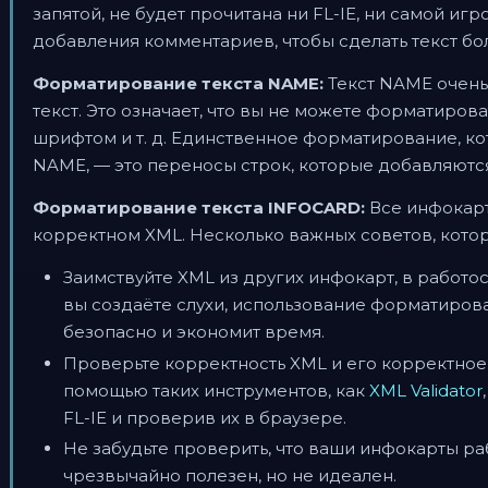
запятой, не будет прочитана ни FL-IE, ни самой иг
добавления комментариев, чтобы сделать текст бо
Форматирование текста NAME:
Текст NAME очень
текст. Это означает, что вы не можете форматиров
шрифтом и т. д. Единственное форматирование, ко
NAME, — это переносы строк, которые добавляются
Форматирование текста INFOCARD:
Все инфокарт
корректном XML. Несколько важных советов, котор
Заимствуйте XML из других инфокарт, в работо
вы создаёте слухи, использование форматиров
безопасно и экономит время.
Проверьте корректность XML и его корректное
помощью таких инструментов, как
XML Validator
FL-IE и проверив их в браузере.
Не забудьте проверить, что ваши инфокарты ра
чрезвычайно полезен, но не идеален.