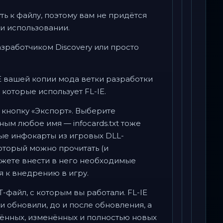
ь к файлу, поэтому вам не придётся
ри использовании.
азработчиком Discovery или просто
E вашей копии мода ветки разработки
 которые использует FL-IE.
кнопку «Экспорт». Выберите
м любое имя — infocards.txt тоже
ые инфокарты из игровых DLL-
который можно прочитать (и
можете внести в него необходимые
я к внедрению в игру.
-файл, с которым вы работали. FL-IE
и обновили, до и после обновления, а
ённых, изменённых и полностью новых