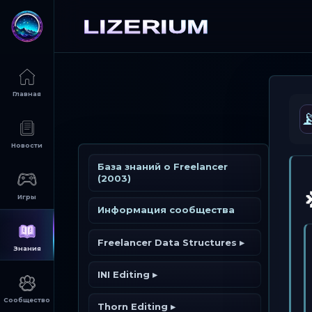

База знаний о Freelancer
(2003)
Информация сообщества
Freelancer Data Structures ▸
All about UTF format ▸
INI Editing ▸
Жесткая
FL (Файл персонажа)
Typed INI's ▸
Thorn Editing ▸
однокомпонентная