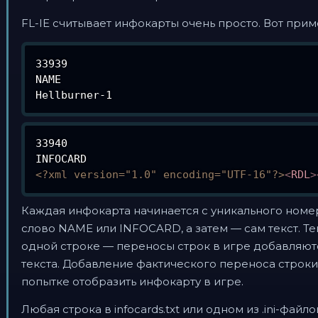
FL-IE считывает инфокарты очень просто. Вот пр
33939

NAME

33940

<?xml version="1.0" encoding="UTF-16"?>
<
RDL
>
Каждая инфокарта начинается с уникального номер
слово NAME или INFOCARD, а затем — сам текст. Т
одной строке — переносы строк в игре добавляю
текста. Добавление фактического переноса строки 
попытке отобразить инфокарту в игре.
Любая строка в infocards.txt или одном из .ini-файл