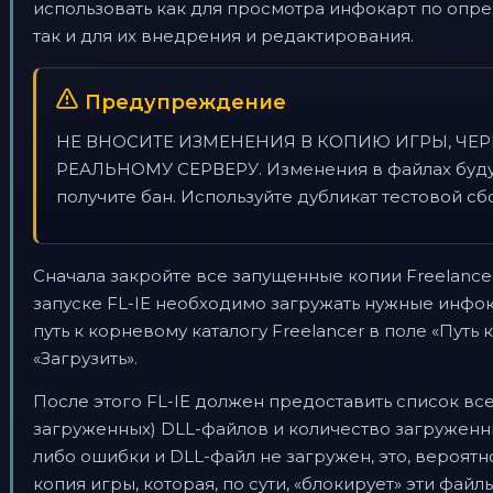
использовать как для просмотра инфокарт по опр
так и для их внедрения и редактирования.
Предупреждение
НЕ ВНОСИТЕ ИЗМЕНЕНИЯ В КОПИЮ ИГРЫ, ЧЕ
РЕАЛЬНОМУ СЕРВЕРУ. Изменения в файлах будут
получите бан. Используйте дубликат тестовой с
Сначала закройте все запущенные копии Freelancer
запуске FL-IE необходимо загружать нужные инфока
путь к корневому каталогу Freelancer в поле «Путь 
«Загрузить».
После этого FL-IE должен предоставить список вс
загруженных) DLL-файлов и количество загруженн
либо ошибки и DLL-файл не загружен, это, вероятно,
копия игры, которая, по сути, «блокирует» эти файлы