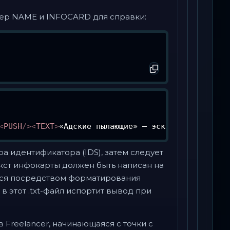
имер NAME и INFOCARD для справки:
<
PUSH
/>
<
TEXT
>
«Адские пылающие» — эскадрилья поддер
а идентификатора (IDS), затем следует
екст инфокарты должен быть написан на
тся посредством форматирования
в этот .txt-файл испортит вывод при
ов Freelancer, начинающаяся с точки с