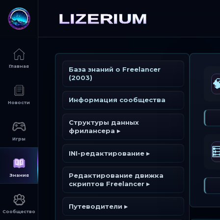
База знаний о Freelancer
(2003)

Информация сообщества
Структуры данных
фрилансера ▸

Всё о UTF-формате ▸
INI-редактирование ▸
Жесткая
FL (Файл персонажа)
Типизированные INI-
Редактирование движка
однокомпонентная
файлы ▸
скриптов Freelancer ▸
модель (.3db)
Структуры данных
Жестко закодированные
Freelancer
Астероидные поля
Узлы алхимии
THN Редактирования
INI-файлы ▸
Путеводители ▸
INI
Астероиды