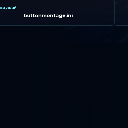
ыдущий
buttonmontage.ini