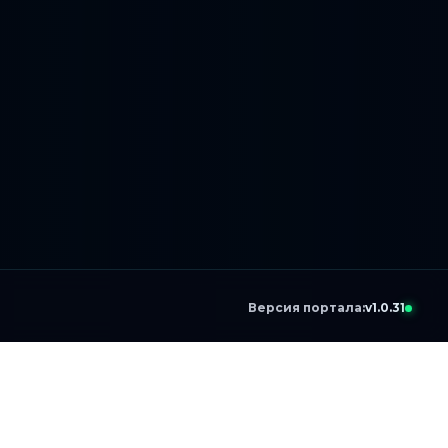
Версия портала:
v1.0.31
я
res.ini