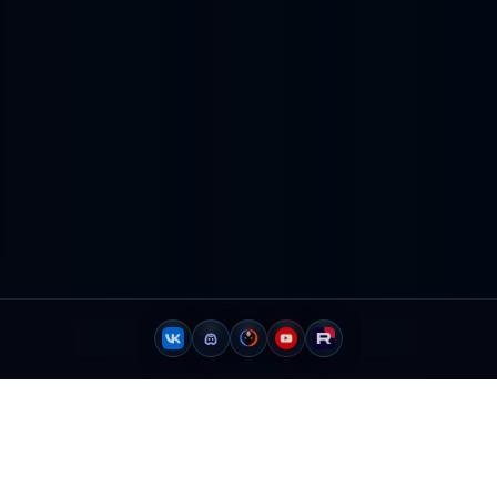
Lizerium - Главная
Lizerium - Информаци
База знаний о Freelancer (2003)
buttontextu