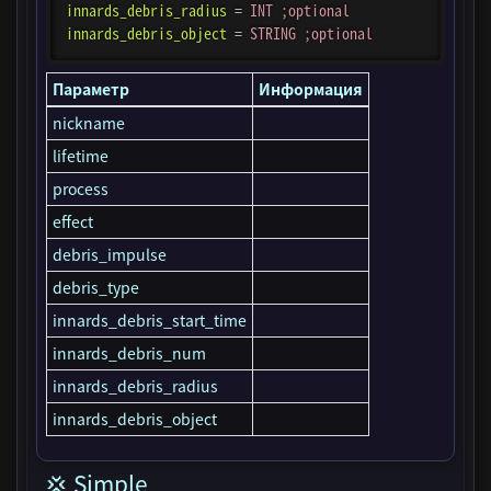
innards_debris_radius
=
INT ;optional
innards_debris_object
=
STRING ;optional
Параметр
Информация
nickname
lifetime
process
effect
debris_impulse
debris_type
innards_debris_start_time
innards_debris_num
innards_debris_radius
innards_debris_object
💢 Simple