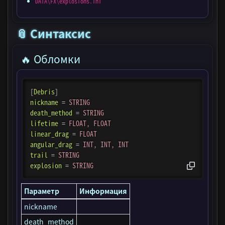
DATA\FX\explosions.ini
📎 Синтаксис
🔥 Обломки
[
Debris
]
nickname
=
STRING
death_method
=
STRING
lifetime
=
FLOAT, FLOAT
linear_drag
=
FLOAT
angular_drag
=
INT, INT, INT
trail
=
STRING
explosion
=
STRING
Параметр
Информация
nickname
death_method