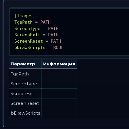
[
Images
]
TgaPath
=
PATH
ScreenType
=
PATH
ScreenExit
=
PATH
ScreenReset
=
PATH
bDrawScripts
=
BOOL
Параметр
Информация
TgaPath
ScreenType
ScreenExit
ScreenReset
bDrawScripts