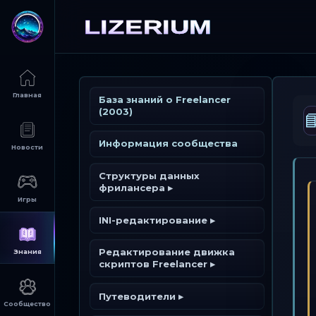
База знаний о Freelancer
(2003)

Информация сообщества
Структуры данных
фрилансера ▸
Всё о UTF-формате ▸
INI-редактирование ▸
Жесткая
FL (Файл персонажа)
Типизированные INI-
Редактирование движка
однокомпонентная
файлы ▸
скриптов Freelancer ▸
модель (.3db)
Структуры данных
Жестко закодированные
Freelancer
Астероидные поля
Узлы алхимии
THN Редактирования
INI-файлы ▸
Путеводители ▸
INI
Астероиды