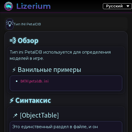
Lizerium
💡
Тип INI PetalDB
💨 Обзор
Тип ini PetalDB используется для определения
моделей в игре.
⚡ Ванильные примеры
DATA\petaldb.ini
⚡ Синтаксис
📌 [ObjectTable]
Это единственный раздел в файле, и он