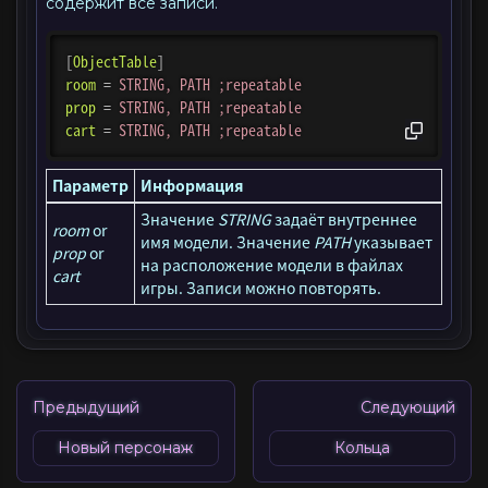
содержит все записи.
[
ObjectTable
]
room
=
STRING, PATH ;repeatable
prop
=
STRING, PATH ;repeatable
cart
=
STRING, PATH ;repeatable
Параметр
Информация
Значение
STRING
задаёт внутреннее
room
or
имя модели. Значение
PATH
указывает
prop
or
на расположение модели в файлах
cart
игры. Записи можно повторять.
Предыдущий
Следующий
Новый персонаж
Кольца