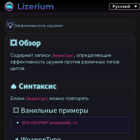
Lizerium
💡
Эффективность оружия
💥 Обзор
Содержит записи
[WeaponType]
, определяющие
эффективность оружия против различных типов
щитов.
🔥 Синтаксис
Блоки
[WeaponType]
можно повторять.
💥 Ванильные примеры
DATA\EQUIPMENT\weaponmoddb.ini
📌 WeaponType