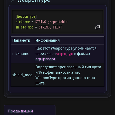
[
WeaponType
]
nickname
=
STRING ;repeatable
shield_mod
=
STRING, FLOAT
Параметр
Информация
Как этот WeaponType упоминается
nickname
через ключ
в файлах
weapon_type
.
equipment
Определяет произвольный тип щита
и % эффективности этого
shield_mod
WeaponType против данного типа
щита.
Предыдущий