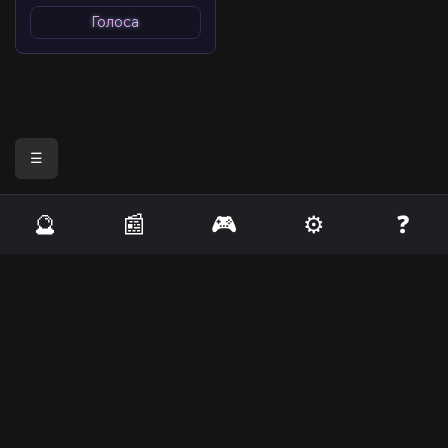
Голоса
☰
🔮
📰
🎮
⚙️
❓
Lizerium - Главная
Lizerium - Информация
База знаний о Freelancer (2003)
Эффективность оружия