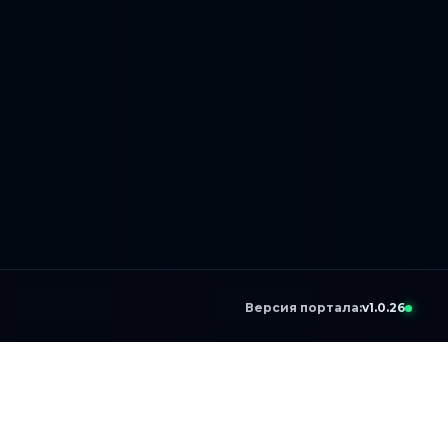
Версия портала:
v1.0.26
я
Ховис