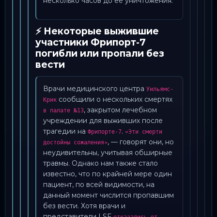
несколько часов до её уничтожения.
⚡ Некоторые выжившие
участники Фрипорт-7
погибли или пропали без
вести
Врачи медицинского центра
Уильямс-
сообщили о нескольких смертях
Крик
, закрытом лечебном
в палате №13
учреждении для выживших после
трагедии на
.
Фрипорте-7
«Эти смерти
, — говорят они, но
достойны сожаления»
неудивительны, учитывая обширные
травмы. Однако нам также стало
известно, что по крайней мере один
пациент, по всей видимости, на
данный момент числится пропавшим
без вести. Хотя врачи и
представители LSF